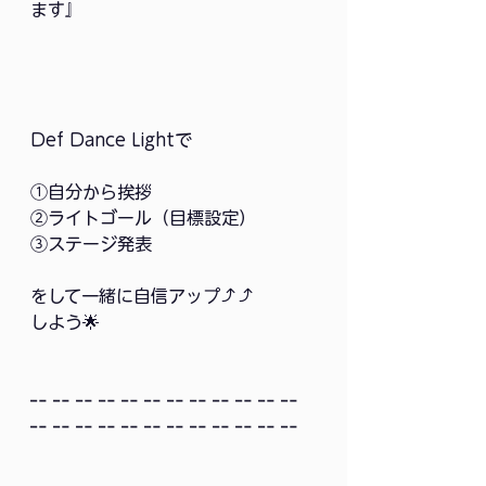
ます』
Def Dance Lightで
①自分から挨拶
②ライトゴール（目標設定）
③ステージ発表
をして一緒に自信アップ⤴️⤴️
しよう🌟
╍ ╍ ╍ ╍ ╍ ╍ ╍ ╍ ╍ ╍ ╍ ╍ 
╍ ╍ ╍ ╍ ╍ ╍ ╍ ╍ ╍ ╍ ╍ ╍