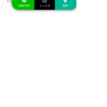
17時〜18時
体験予約
インスタ
場所
🟤毎週木曜日🟤
HIPHOP超入門
15時50分〜16時50分
HIPHOP入門
17時〜18時
HIPHOP初級
18時〜19時
レッスン場所