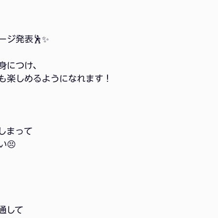
ージ発表🕺✨
身につけ、
も楽しめるようになれます！
しまって
😣
通して